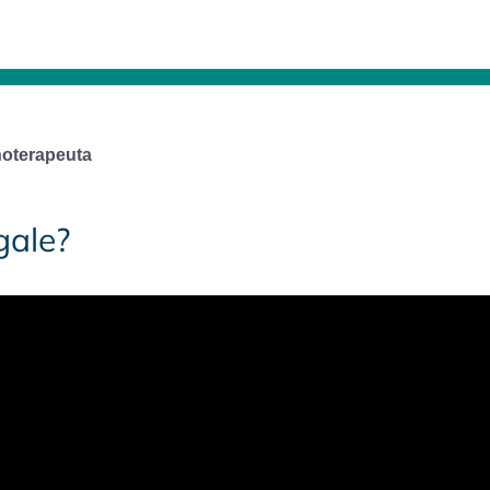
noterapeuta
gale?