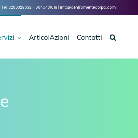
a | Tel: 3200329632 - 0645431018 | info@centromentecorpo.com
rvizi
ArticolAzioni
Contatti
le