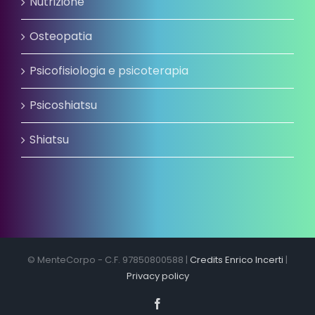
Nutrizione
Osteopatia
Psicofisiologia e psicoterapia
Psicoshiatsu
Shiatsu
© MenteCorpo - C.F. 97850800588 |
Credits Enrico Incerti
|
Privacy policy
Facebook