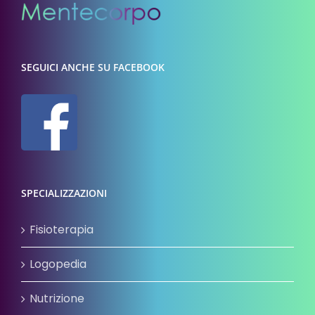
SEGUICI ANCHE SU FACEBOOK
SPECIALIZZAZIONI
Fisioterapia
Logopedia
Nutrizione