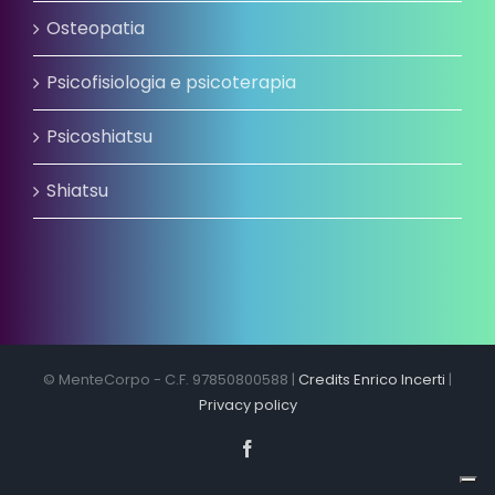
Osteopatia
Psicofisiologia e psicoterapia
Psicoshiatsu
Shiatsu
© MenteCorpo - C.F. 97850800588 |
Credits Enrico Incerti
|
Privacy policy
Facebook